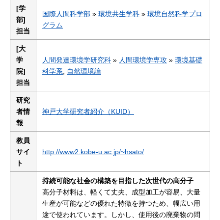
[学
国際人間科学部
»
環境共生学科
»
環境自然科学プロ
部]
グラム
担当
[大
学
人間発達環境学研究科
»
人間環境学専攻
»
環境基礎
院]
科学系
,
自然環境論
担当
研究
者情
神戸大学研究者紹介（KUID）
報
教員
サイ
http://www2.kobe-u.ac.jp/~hsato/
ト
持続可能な社会の構築を目指した次世代の高分子
高分子材料は、軽くて丈夫、成型加工が容易、大量
生産が可能などの優れた特徴を持つため、幅広い用
途で使われています。しかし、使用後の廃棄物の問