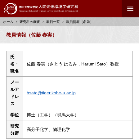
メ
menu
イ
ン
ホーム
研究科の概要
教員一覧
教員情報（名前）
コ
ン
パ
教員情報（佐藤 春実）
テ
ン
ン
く
ツ
ず
氏
に
名・
佐藤 春実（さとう はるみ，Harumi Sato）教授
移
職名
動
メー
ルア
hsato@tiger.kobe-u.ac.jp
ドレ
ス
学位
博士（工学）（群馬大学）
研究
高分子化学、物理化学
分野