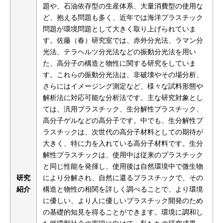
題や、石油依存型の生産体系、大量消費型の使用な
ど、抱える問題も多く、近年では海洋プラスチック
問題が環境問題として大きく取り上げられていま
す。佐藤（春）研究室では、赤外分光法、ラマン分
光法、テラヘルツ分光法などの振動分光法を用い
た、高分子の構造と物性に関する研究をしていま
す。これらの振動分光法は、非破壊やその場分析、
さらにはイメージング測定など、様々な試料形態や
解析法に対応可能な分析法です。主な研究対象とし
ては、汎用プラスチック、生分解性プラスチック、
高分子ゲルなどの高分子です。中でも、生分解性プ
ラスチックは、次世代の高分子材料としての期待が
大きく、特に力を入れている高分子材料です。生分
解性プラスチックは、使用中は従来のプラスチック
と同じ性能を発揮し、使用後は自然環境中で微生物
研究
により分解され、自然に還るプラスチックで、その
紹介
構造と物性の相関を詳しく調べることで、より環境
に優しい、より人に優しいプラスチック開発のため
の基礎的知見を得ることができます。環境に調和し