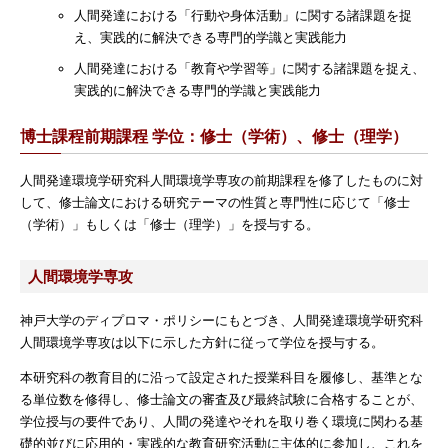
人間発達における「行動や身体活動」に関する諸課題を捉
え、実践的に解決できる専門的学識と実践能力
人間発達における「教育や学習等」に関する諸課題を捉え、
実践的に解決できる専門的学識と実践能力
博士課程前期課程 学位：修士（学術）、修士（理学）
人間発達環境学研究科人間環境学専攻の前期課程を修了したものに対
して、修士論文における研究テーマの性質と専門性に応じて「修士
（学術）」もしくは「修士（理学）」を授与する。
人間環境学専攻
神戸大学のディプロマ・ポリシーにもとづき、人間発達環境学研究科
人間環境学専攻は以下に示した方針に従って学位を授与する。
本研究科の教育目的に沿って設定された授業科目を履修し、基準とな
る単位数を修得し、修士論文の審査及び最終試験に合格することが、
学位授与の要件であり、人間の発達やそれを取り巻く環境に関わる基
礎的並びに応用的・実践的な教育研究活動に主体的に参加し、これを