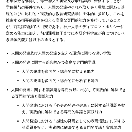
る単位数を修得し、修士論文の審査及び最終試験に合格することが、
学位授与の要件であり、人間の発達やそれを取り巻く環境に関わる基
礎的並びに応用的・実践的な教育研究活動に主体的に参加し、これを
推進する指導的役割を担える高度な専門的能力を修得していること
が、前期課程修了の目安である。神戸大学のディプロマ・ポリシーに
定める能力に加え、前期課程修了までに本研究科学生が身につけるべ
き具体的能力は以下の通りとする。
人間の発達及び人間の発達を支える環境に関わる深い学識
人間の発達に関する総合的かつ高度な専門的学識
人間の発達を多面的・総合的に捉える能力
人間の発達を多面的・総合的に分析する能力
人間の発達に関する諸課題を専門分野に根ざして実践的に解決でき
る専門的学識と実践能力
人間発達における「心身の発達や健康」に関する諸課題を捉
え、実践的に解決できる専門的学識と実践能力
人間発達における「感性の発現としての表現活動」に関する
諸課題を捉え、実践的に解決できる専門的学識と実践能力