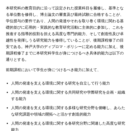
本研究科の教育目的に沿って設定された授業科目を履修し、基準とな
る単位数を修得し、博士論文の審査及び最終試験に合格することが、
学位授与の要件であり、人間の発達やそれを取り巻く環境に関わる基
礎的並びに応用的・実践的な教育研究活動に主体的に参加し、これを
推進する指導的役割を担える高度な専門的能力、そして創造性及び卓
越性を発揮しうる研究能力を修得していることが、後期課程修了の目
安である。神戸大学のディプロマ・ポリシーに定める能力に加え、後
期課程修了までに本研究科学生が身につけるべき具体的能力は以下の
通りとする。
前期課程において学生が身につけるべき能力に加えて、
人間の発達を支える環境に関する研究を自立して行う能力
人間の発達を支える環境に関する共同研究や学際研究を企画・組織
する能力
人間の発達を支える環境に関する多様な研究分野を俯瞰し、あらた
な研究課題や領域の開拓へと活かす創造的能力
人間の発達を支える環境に関する各研究分野に関連した高度な研究
能力