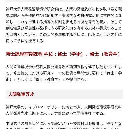
神戸大学人間発達環境学研究科は、人間の発達及びそれを取り巻く環
境に関わる基礎的並びに応用的・実践的な教育研究活動に主体的に参
加し、これを推進する指導的役割を担える高度な専門的能力、そして
創造性及び卓越性を発揮しうる研究能力を有する人材を養成すること
を目的としている。この目的を達成するために、以下に示した方針に
従って学位を授与する。
博士課程前期課程 学位：修士（学術）、修士（教育学）
人間発達環境学研究科人間発達専攻の前期課程を修了したものに対し
て、修士論文における研究テーマの性質と専門性に応じて「修士（学
術）」もしくは「修士（教育学）」を授与する。
人間発達専攻
神戸大学のディプロマ・ポリシーにもとづき、人間発達環境学研究科
人間発達専攻は以下に示した方針に従って学位を授与する。
本研究科の教育目的に沿って設定された授業科目を履修し、基準とな