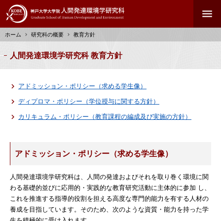
メ
menu
イ
ン
ホーム
研究科の概要
教育方針
コ
ン
パ
人間発達環境学研究科 教育方針
テ
ン
ン
く
ツ
ず
アドミッション・ポリシー（求める学生像）
に
ディプロマ・ポリシー（学位授与に関する方針）
移
動
カリキュラム・ポリシー（教育課程の編成及び実施の方針）
アドミッション・ポリシー（求める学生像）
人間発達環境学研究科は、人間の発達およびそれを取り巻く環境に関
わる基礎的並びに応用的・実践的な教育研究活動に主体的に参加 し、
これを推進する指導的役割を担える高度な専門的能力を有する人材の
養成を目指しています。そのため、次のような資質・能力を持った学
生を積極的に受け入れます。