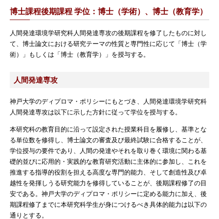
博士課程後期課程 学位：博士（学術）、博士（教育学）
人間発達環境学研究科人間発達専攻の後期課程を修了したものに対し
て、博士論文における研究テーマの性質と専門性に応じて「博士（学
術）」もしくは「博士（教育学）」を授与する。
人間発達専攻
神戸大学のディプロマ・ポリシーにもとづき、人間発達環境学研究科
人間発達専攻は以下に示した方針に従って学位を授与する。
本研究科の教育目的に沿って設定された授業科目を履修し、基準とな
る単位数を修得し、博士論文の審査及び最終試験に合格することが、
学位授与の要件であり、人間の発達やそれを取り巻く環境に関わる基
礎的並びに応用的・実践的な教育研究活動に主体的に参加し、これを
推進する指導的役割を担える高度な専門的能力、そして創造性及び卓
越性を発揮しうる研究能力を修得していることが、後期課程修了の目
安である。神戸大学のディプロマ・ポリシーに定める能力に加え、後
期課程修了までに本研究科学生が身につけるべき具体的能力は以下の
通りとする。