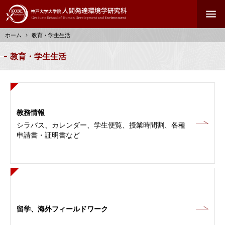
メ
menu
イ
ン
ホーム
教育・学生生活
コ
ン
パ
教育・学生生活
テ
ン
ン
く
ツ
ず
に
移
教務情報
動
シラバス、カレンダー、学生便覧、授業時間割、各種
申請書・証明書など
留学、海外フィールドワーク