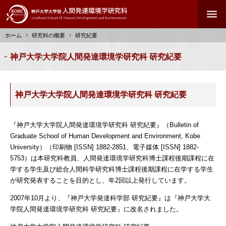
メ
menu
イ
ン
ホーム
研究科の概要
研究紀要
コ
ン
パ
神戸大学大学院人間発達環境学研究科 研究紀要
テ
ン
ン
く
ツ
ず
に
神戸大学大学院人間発達環境学研究科 研究紀要
移
動
『神戸大学大学院人間発達環境学研究科 研究紀要』（Bulletin of
Graduate School of Human Development and Environment, Kobe
University）（印刷物 [ISSN] 1882-2851、電子媒体 [ISSN] 1882-
5753）は本研究科教員、人間発達環境学研究科博士課程後期課程に在
学する学生及び総合人間科学研究科博士課程後期課程に在学する学生
が研究発表することを目的とし、年2回以上発行しています。
2007年10月より、『神戸大学発達科学部 研究紀要』は『神戸大学大
学院人間発達環境学研究科 研究紀要』に改名されました。