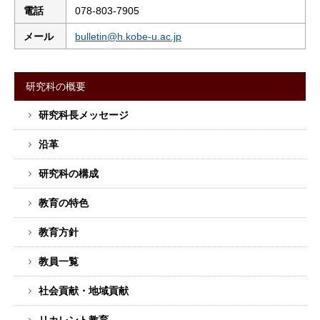
電話
078-803-7905
メール
bulletin@h.kobe-u.ac.jp
研究科の概要
サ
研究科長メッセージ
イ
ド
沿革
バ
ー
研究科の構成
メ
教育の特色
ニ
ュ
教育方針
ー
教員一覧
社会貢献・地域貢献