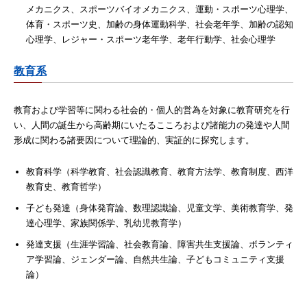
メカニクス、スポーツバイオメカニクス、運動・スポーツ心理学、
体育・スポーツ史、加齢の身体運動科学、社会老年学、加齢の認知
心理学、レジャー・スポーツ老年学、老年行動学、社会心理学
教育系
教育および学習等に関わる社会的・個人的営為を対象に教育研究を行
い、人間の誕生から高齢期にいたるこころおよび諸能力の発達や人間
形成に関わる諸要因について理論的、実証的に探究します。
教育科学（科学教育、社会認識教育、教育方法学、教育制度、西洋
教育史、教育哲学）
子ども発達（身体発育論、数理認識論、児童文学、美術教育学、発
達心理学、家族関係学、乳幼児教育学）
発達支援（生涯学習論、社会教育論、障害共生支援論、ボランティ
ア学習論、ジェンダー論、自然共生論、子どもコミュニティ支援
論）