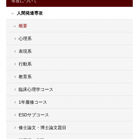
専攻について
サ
人間発達専攻
イ
ド
概要
バ
ー
心理系
メ
表現系
ニ
ュ
行動系
ー
教育系
臨床心理学コース
1年履修コース
ESDサブコース
修士論文・博士論文題目