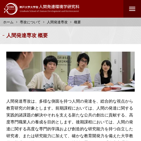
メ
menu
イ
ン
ホーム
専攻について
人間発達専攻
概要
コ
ン
パ
人間発達専攻 概要
テ
ン
ン
く
ツ
ず
に
移
動
人間発達専攻は、多様な側面を持つ人間の発達を、総合的な視点から
教育研究の対象とします。前期課程においては、人間の発達に関する
実践的諸課題の解決やそれを支える新たな公共の創出に貢献する、高
度専門職業人の養成を目的とします。後期課程においては、人間の発
達に関する高度な専門的学識および創造的な研究能力を持つ自立した
研究者、または研究能力に加えて、確かな教育開発力を備えた大学教