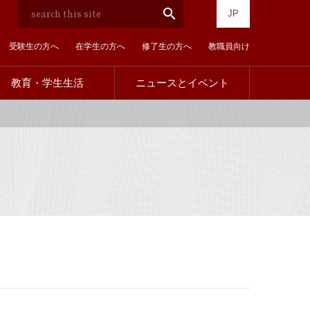
検
search
JP
索
受験生の方へ
在学生の方へ
修了生の方へ
教職員向け
教育・学生生活
ニュースとイベント
訪
問
者
別