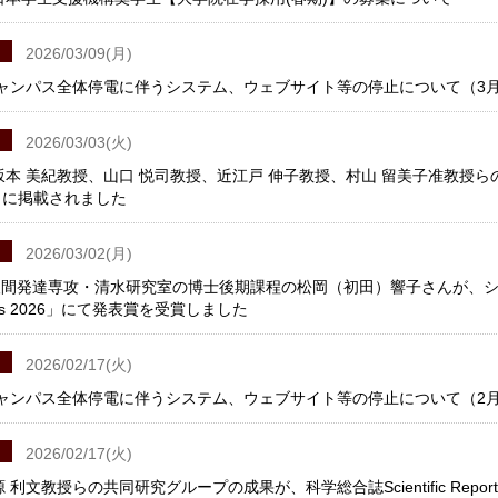
2026/03/09(月)
ャンパス全体停電に伴うシステム、ウェブサイト等の停止について（3月1
2026/03/03(火)
坂本 美紀教授、山口 悦司教授、近江戸 伸子教授、村山 留美子准教授らの
es」に掲載されました
2026/03/02(月)
発達専攻・清水研究室の博士後期課程の松岡（初田）響子さんが、シンポジウム「Adapti
tions 2026」にて発表賞を受賞しました
2026/02/17(火)
ャンパス全体停電に伴うシステム、ウェブサイト等の停止について（2月2
2026/02/17(火)
 利文教授らの共同研究グループの成果が、科学総合誌Scientific Repo