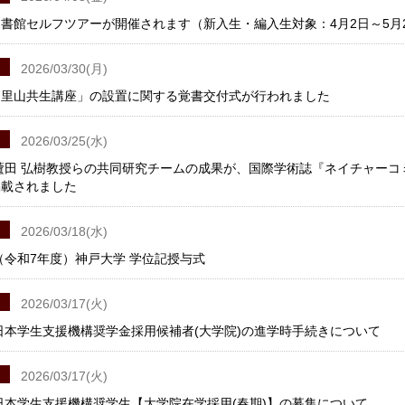
書館セルフツアーが開催されます（新入生・編入生対象：4月2日～5月
2026/03/30(月)
「里山共生講座」の設置に関する覚書交付式が行われました
2026/03/25(水)
蘆田 弘樹教授らの共同研究チームの成果が、国際学術誌『ネイチャーコミュニケー
掲載されました
2026/03/18(水)
度（令和7年度）神戸大学 学位記授与式
2026/03/17(火)
度日本学生支援機構奨学金採用候補者(大学院)の進学時手続きについて
2026/03/17(火)
度日本学生支援機構奨学生【大学院在学採用(春期)】の募集について