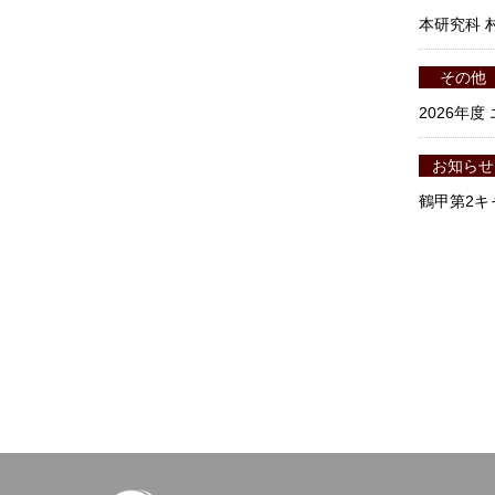
本研究科 
その他
2026年
お知らせ
鶴甲第2キ
ペ
ー
ジ
送
り