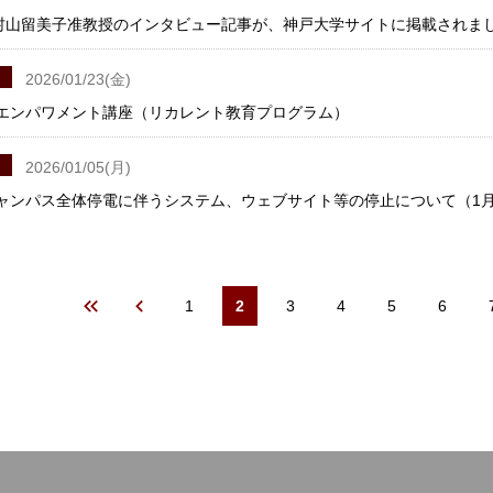
村山留美子准教授のインタビュー記事が、神戸大学サイトに掲載されま
2026/01/23(金)
度 エンパワメント講座（リカレント教育プログラム）
2026/01/05(月)
ャンパス全体停電に伴うシステム、ウェブサイト等の停止について（1月
Page
1
カ
2
Page
3
Page
4
Page
5
Page
6
レ
ン
ト
ペ
ー
ジ