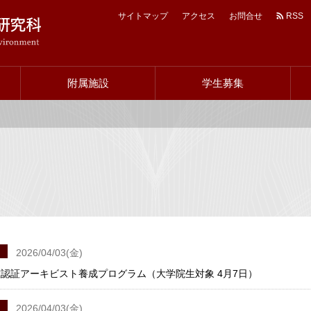
サイトマップ
アクセス
お問合せ
RSS
ヘ
ッ
附属施設
学生募集
ダ
ー
ナ
ビ
2026/04/03(金)
認証アーキビスト養成プログラム（大学院生対象 4月7日）
2026/04/03(金)