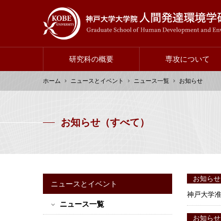
メ
イ
ン
コ
ン
研究科の概要
専攻について
テ
ン
ホーム
メ
ニュースとイベント
ニュース一覧
お知らせ
ツ
イ
に
パ
ン
移
ン
ナ
お知らせ（すべて）
動
く
ビ
ず
ゲ
ー
シ
お知らせ
ョ
ニュースとイベント
ン
神戸大学准
ニュース一覧
サ
お知らせ
イ