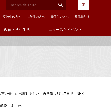
検
search
JP
索
受験生の方へ
在学生の方へ
修了生の方へ
教職員向け
教育・学生生活
ニュースとイベント
訪
問
者
別
の言い分」に出演しました（再放送は6月17日で，NHK
が解説しました。