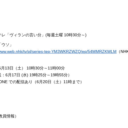
Eテレ「ヴィランの言い分」(毎週土曜 10時30分～)
「ウソ」
//www.web.nhk/tv/pl/series-tep-YM3WKRZWZQ/ep/54MMRZKWLM
（NH
年6月13日（土） 10時30分～11時00分
：6月17日 (水) 19時25分～19時55分）
 ONE での配信あり（6月20日（土）11時まで）
教員情報）