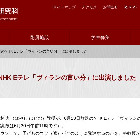
サイトマップ
アクセス
お問合せ
RSS
ヘ
ッ
附属施設
学生募集
ダ
ー
送のNHK Eテレ「ヴィランの言い分」に出演しました
ナ
ビ
のNHK Eテレ「ヴィランの言い分」に出演しました
林 創（はやし はじむ）教授が、6月13日放送のNHK Eテレ「ヴィラン
信期限は6月20日午前11時です）。
「ウソ」で、子どものウソ（嘘）がどのように発達するのかを、林教授