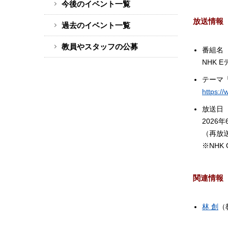
今後のイベント一覧
ド
放送情報
バ
過去のイベント一覧
ー
教員やスタッフの公募
メ
番組名
NHK 
ニ
ュ
テーマ
ー
https:
放送日
2026
（再放送
※NHK
関連情報
林 創
（