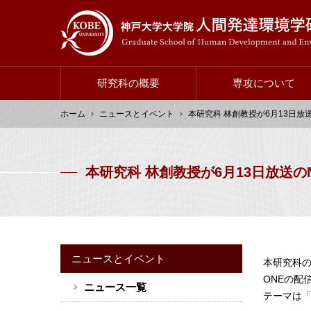
メ
イ
ン
コ
ン
研究科の概要
専攻について
テ
ン
ホーム
メ
ニュースとイベント
本研究科 林創教授が6月13日放
ツ
イ
に
パ
ン
移
ン
ナ
本研究科 林創教授が6月13日放送
動
く
ビ
ず
ゲ
ー
シ
ョ
ニュースとイベント
本研究科の
ン
ONEの配
ニュース一覧
サ
テーマは
イ