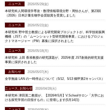
ニュース
2026/05/29(金)
本研究科人間環境学専攻・数理情報環境分野・周怡さんが、第23回
（2026）日本計量生物学会奨励賞を受賞しました
ニュース
2026/05/22(金)
本研究科 野中哲士教授による研究開発プロジェクトが、科学技術振興
機構（JST）の「ムーンショット型研究開発事業」におけるプロジェ
クトマネージャー（PM）募集に採択されました
ニュース
2026/05/18(月)
本研究科 上田 香准教授の研究課題が、2025年度 JST創発的研究支援
事業に採択されました
お知らせ
2026/05/07(木)
全学無線 LAN の一時停止について（5/12、5/13 鶴甲第2キャンパス）
ニュース, お知らせ
2026/04/28(火)
本研究科 津田英二教授が、【2026年5月】V.Schoolサロン「大学にお
ける探究学習の目指すもの」に登壇します(5月14日)
ニュース
2026/04/08(水)