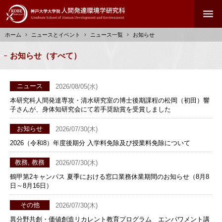
メ
menu
イ
ン
ホーム
ニュースとイベント
ニュース一覧
お知らせ
コ
ン
パ
お知らせ（すべて）
テ
ン
ン
く
ツ
ず
ニュース
2026/08/05(水)
に
本研究科人間発達専攻・清水研究室の博士後期課程の松岡（初田）響
移
子さんが、身体知研究会にて若手奨励賞を受賞しました
動
お知らせ
2026/07/30(木)
2026（令和8）年度後期分 入学料免除及び授業料免除について
教務, 教務
2026/07/30(木)
鶴甲第2キャンパス 夏季における窓口業務休業期間のお知らせ（8月8
日～8月16日）
その他
2026/07/30(木)
異分野共創・価値創造リカレント教育プログラム エンパワメント講