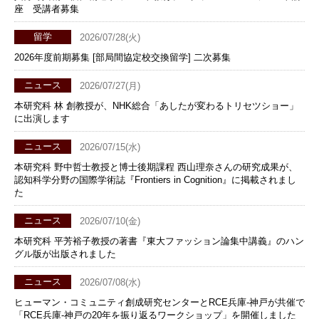
座 受講者募集
留学
2026/07/28(火)
2026年度前期募集 [部局間協定校交換留学] 二次募集
ニュース
2026/07/27(月)
本研究科 林 創教授が、NHK総合「あしたが変わるトリセツショー」
に出演します
ニュース
2026/07/15(水)
本研究科 野中哲士教授と博士後期課程 西山理奈さんの研究成果が、
認知科学分野の国際学術誌『Frontiers in Cognition』に掲載されまし
た
ニュース
2026/07/10(金)
本研究科 平芳裕子教授の著書『東大ファッション論集中講義』のハン
グル版が出版されました
ニュース
2026/07/08(水)
ヒューマン・コミュニティ創成研究センターとRCE兵庫-神戸が共催で
「RCE兵庫-神戸の20年を振り返るワークショップ」を開催しました