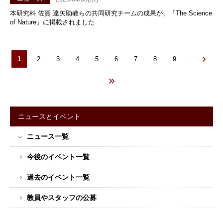
本研究科 佐賀 達矢助教らの共同研究チームの成果が、『The Science
of Nature』に掲載されました
カ
1
Page
2
Page
3
Page
4
Page
5
Page
6
Page
7
Page
8
Page
9
…
ペ
レ
ー
ン
ジ
ト
送
ペ
り
ー
ニュースとイベント
ジ
サ
ニュース一覧
イ
ド
今後のイベント一覧
バ
ー
過去のイベント一覧
メ
教員やスタッフの公募
ニ
ュ
ー