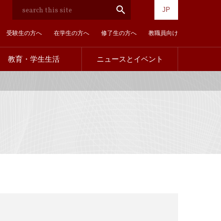
検
search
JP
索
受験生の方へ
在学生の方へ
修了生の方へ
教職員向け
教育・学生生活
ニュースとイベント
訪
問
者
別