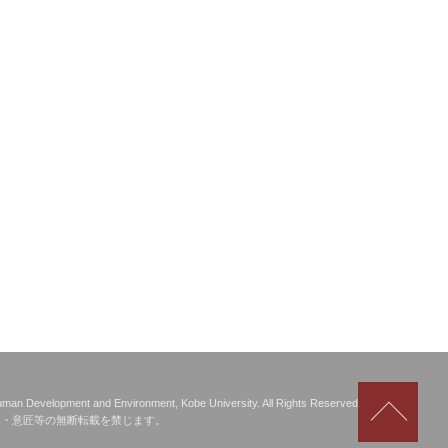
Scrol
man Development and Environment, Kobe University. All Rights Reserved.
to
真・意匠等の無断転載を禁じます。
top