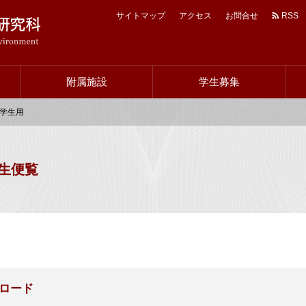
サイトマップ
アクセス
お問合せ
RSS
ヘ
ッ
附属施設
学生募集
ダ
ー
入学生用
ナ
ビ
学生便覧
ロード