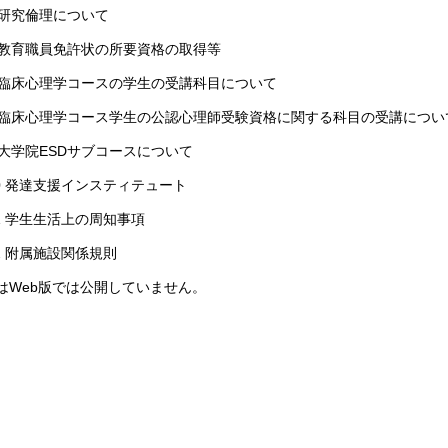
 研究倫理について
 教育職員免許状の所要資格の取得等
 臨床心理学コースの学生の受講科目について
 臨床心理学コース学生の公認心理師受験資格に関する科目の受講につい
 大学院ESDサブコースについて
0 発達支援インスティテュート
1 学生生活上の周知事項
2 附属施設関係規則
4はWeb版では公開していません。