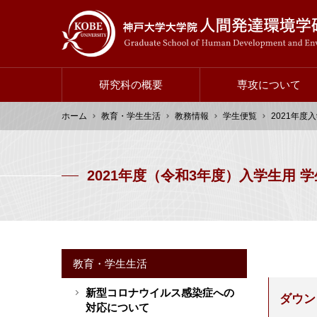
メ
イ
ン
コ
ン
研究科の概要
専攻について
テ
ン
ホーム
メ
教育・学生生活
教務情報
学生便覧
2021年度
ツ
イ
に
パ
ン
移
ン
ナ
2021年度（令和3年度）入学生用 
動
く
ビ
ず
ゲ
ー
シ
ョ
教育・学生生活
ン
新型コロナウイルス感染症への
サ
ダウン
対応について
イ