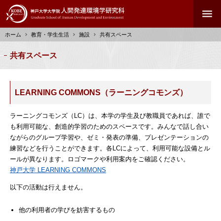
メ
menu
イ
ン
ホーム
教育・学生生活
施設
共有スペース
コ
ン
パ
共有スペース
テ
ン
ン
く
ツ
ず
に
LEARNING COMMONS（ラーニングコモンズ）
移
動
ラーニングコモンズ（LC）は、本学の学生及び教職員であれば、誰で
も利用可能な、創造的学習のためのスペースです。みんなで話し合い
ながらのグループ学習や、ゼミ・発表の準備、プレゼンテーションの
練習などを行うことができます。各LCによって、利用可能な設備とル
ールが異なります。ロゴマークや利用案内をご確認ください。
神戸大学 LEARNING COMMONS
以下の活動は行えません。
他の利用者の学びを妨害するもの