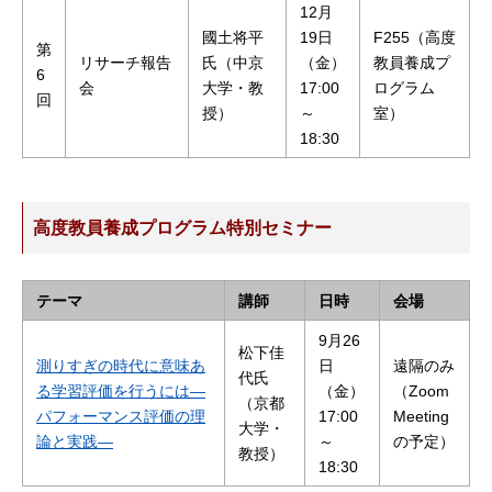
12月
國土将平
19日
F255（高度
第
リサーチ報告
氏（中京
（金）
教員養成プ
6
会
大学・教
17:00
ログラム
回
授）
～
室）
18:30
高度教員養成プログラム特別セミナー
テーマ
講師
日時
会場
9月26
松下佳
測りすぎの時代に意味あ
日
遠隔のみ
代氏
る学習評価を行うには―
（金）
（Zoom
（京都
パフォーマンス評価の理
17:00
Meeting
大学・
論と実践―
～
の予定）
教授）
18:30