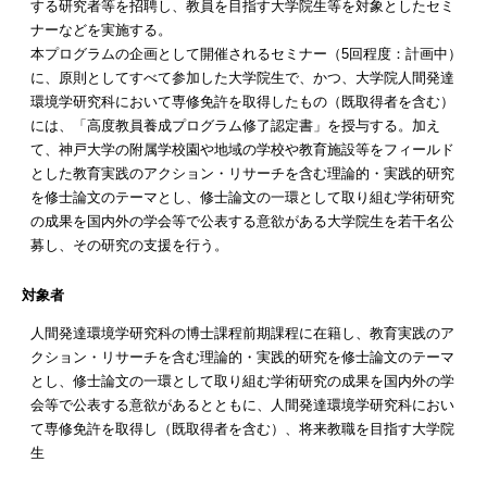
する研究者等を招聘し、教員を目指す大学院生等を対象としたセミ
ナーなどを実施する。
本プログラムの企画として開催されるセミナー（5回程度：計画中）
に、原則としてすべて参加した大学院生で、かつ、大学院人間発達
環境学研究科において専修免許を取得したもの（既取得者を含む）
には、「高度教員養成プログラム修了認定書」を授与する。加え
て、神戸大学の附属学校園や地域の学校や教育施設等をフィールド
とした教育実践のアクション・リサーチを含む理論的・実践的研究
を修士論文のテーマとし、修士論文の一環として取り組む学術研究
の成果を国内外の学会等で公表する意欲がある大学院生を若干名公
募し、その研究の支援を行う。
対象者
人間発達環境学研究科の博士課程前期課程に在籍し、教育実践のア
クション・リサーチを含む理論的・実践的研究を修士論文のテーマ
とし、修士論文の一環として取り組む学術研究の成果を国内外の学
会等で公表する意欲があるとともに、人間発達環境学研究科におい
て専修免許を取得し（既取得者を含む）、将来教職を目指す大学院
生