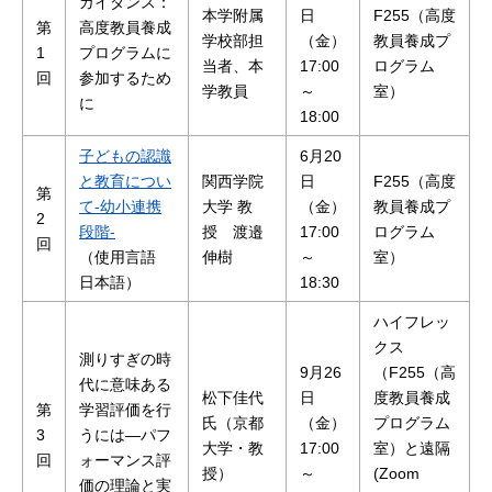
ガイダンス：
本学附属
日
F255（高度
第
高度教員養成
学校部担
（金）
教員養成プ
1
プログラムに
当者、本
17:00
ログラム
回
参加するため
学教員
～
室）
に
18:00
子どもの認識
6月20
と教育につい
関西学院
日
F255（高度
第
て-幼小連携
大学 教
（金）
教員養成プ
2
段階-
授 渡邉
17:00
ログラム
回
（使用言語
伸樹
～
室）
日本語）
18:30
ハイフレッ
クス
測りすぎの時
9月26
（F255（高
代に意味ある
松下佳代
日
度教員養成
第
学習評価を行
氏（京都
（金）
プログラム
3
うには―パフ
大学・教
17:00
室）と遠隔
回
ォーマンス評
授）
～
(Zoom
価の理論と実