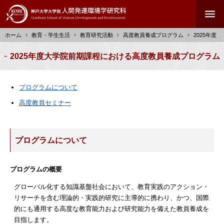
メ
menu
イ
ン
ホーム
教育・学生生活
教育研究活動
高度教員養成プログラム
2025年度
コ
ン
パ
2025年度大学院前期課程における高度教員養成プログラム
テ
ン
ン
く
ツ
ず
プログラムについて
に
高度教員セミナー
移
動
プログラムについて
プログラムの概要
グローバル化する知識基盤社会において、教育実践のアクション・
リサーチを含む理論的・実践的研究に主導的に携わり、かつ、国際
的にも通用する高度な教育能力および研究能力を備えた教員養成を
目指します。