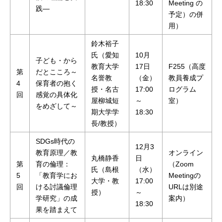
18:30
Meeting の
践―
予定）の併
用）
鈴木裕子
氏（愛知
10月
子ども・から
教育大学
17日
F255（高度
第
だとこころ～
名誉教
（金）
教員養成プ
4
保育者の抱く
授・名古
17:00
ログラム
回
感覚の具体化
屋柳城短
～
室）
をめざして～
期大学学
18:30
長/教授）
SDGs時代の
12月3
教育原理／教
オンライン
丸橋静香
日
第
育の倫理：
（Zoom
氏（島根
（水）
5
「教育学にお
Meetingの
大学・教
17:00
回
ける討議倫理
URLは別途
授）
～
学研究」の成
案内）
18:30
果を踏まえて