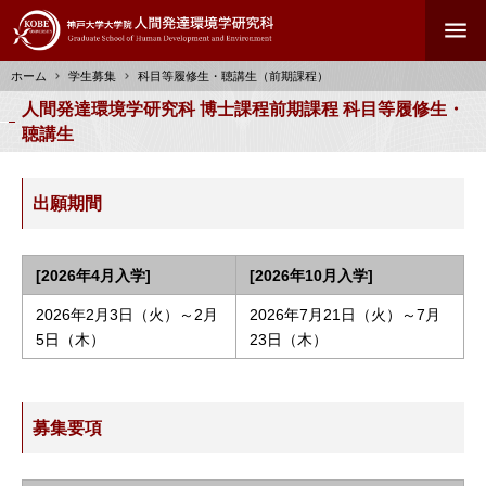
メ
menu
イ
ン
ホーム
学生募集
科目等履修生・聴講生（前期課程）
コ
ン
人間発達環境学研究科 博士課程前期課程 科目等履修生・
パ
テ
聴講生
ン
ン
く
ツ
ず
に
出願期間
移
動
[2026年4月入学]
[2026年10月入学]
2026年2月3日（火）～2月
2026年7月21日（火）～7月
5日（木）
23日（木）
募集要項