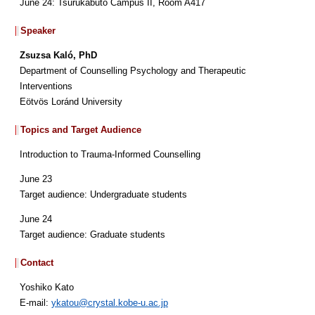
June 24: Tsurukabuto Campus II, Room A417
Speaker
Zsuzsa Kaló, PhD
Department of Counselling Psychology and Therapeutic
Interventions
Eötvös Loránd University
Topics and Target Audience
Introduction to Trauma-Informed Counselling
June 23
Target audience: Undergraduate students
June 24
Target audience: Graduate students
Contact
Yoshiko Kato
E-mail:
ykatou@crystal.kobe-u.ac.jp