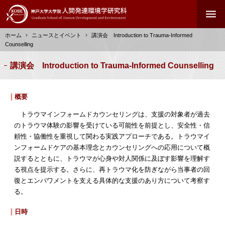
メ
menu
イ
ン
ホーム
ニュースとイベント
講演会 Introduction to Trauma-Informed
コ
Counselling
ン
パ
テ
ン
講演会 Introduction to Trauma-Informed Counselling
ン
く
ツ
ず
に
概要
移
トラウマインフォームドカウンセリングは、支援の対象者が過去
動
のトラウマ体験の影響を受けている可能性を前提とし、安全性・信
頼性・協働性を重視して関わる実践アプローチである。トラウマイ
ンフォームドケアの基本理念とカウンセリングへの応用について概
説するとともに、トラウマが心身や対人関係に及ぼす影響を理解す
る視点を提示する。さらに、再トラウマ化を防ぎながら当事者の回
復とエンパワメントを支える具体的な支援のあり方について考察す
る。
日時