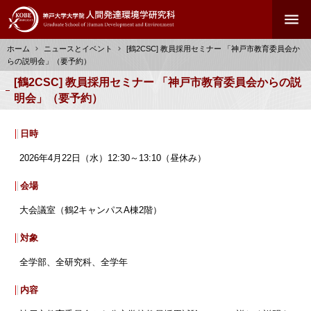
メ
menu
イ
ン
ホーム
ニュースとイベント
[鶴2CSC] 教員採用セミナー 「神戸市教育委員会か
コ
らの説明会」（要予約）
ン
パ
[鶴2CSC] 教員採用セミナー 「神戸市教育委員会からの説
テ
ン
明会」（要予約）
ン
く
ツ
ず
に
日時
移
2026年4月22日（水）12:30～13:10（昼休み）
動
会場
大会議室（鶴2キャンパスA棟2階）
対象
全学部、全研究科、全学年
内容