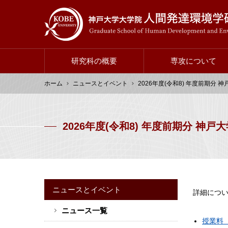
メ
イ
ン
コ
ン
研究科の概要
専攻について
テ
ン
ホーム
メ
ニュースとイベント
2026年度(令和8) 年度前期
ツ
イ
に
パ
ン
移
ン
ナ
2026年度(令和8) 年度前期分 
動
く
ビ
ず
ゲ
ー
シ
ョ
ニュースとイベント
詳細につ
ン
ニュース一覧
サ
授業料
イ