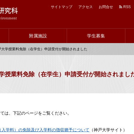
サイトマップ
アクセス
お問合せ
RSS
ヘ
ッ
附属施設
学生募集
ダ
ー
分 神戸大学授業料免除（在学生）申請受付が開始されました
ナ
ビ
神戸大学授業料免除（在学生）申請受付が開始されまし
いては、下記のページをご覧ください。
（入学料）の免除及び入学料の徴収猶予について
（神戸大学サイト）