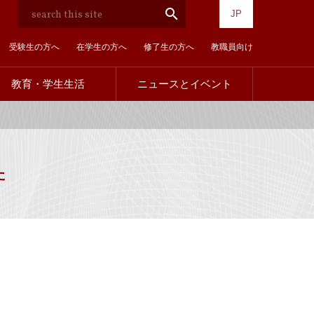
検
search
JP
索
受験生の方へ
在学生の方へ
修了生の方へ
教職員向け
教育・学生生活
ニュースとイベント
訪
問
者
別
た