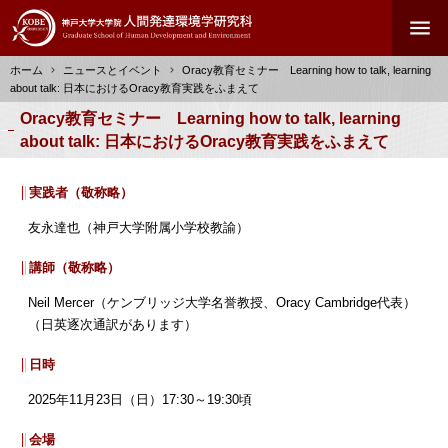
メ
menu
イ
ン
ホーム
ニュースとイベント
Oracy教育セミナー Learning how to talk, learning
コ
about talk: 日本におけるOracy教育実践をふまえて
ン
パ
Oracy教育セミナー Learning how to talk, learning
テ
ン
about talk: 日本におけるOracy教育実践をふまえて
ン
く
ツ
ず
に
実践者（敬称略）
移
友永達也（神戸大学附属小学校教諭）
動
講師（敬称略）
Neil Mercer（ケンブリッジ大学名誉教授、Oracy Cambridge代表）
（日英逐次通訳があります）
日時
2025年11月23日（日）17:30～19:30頃
会場