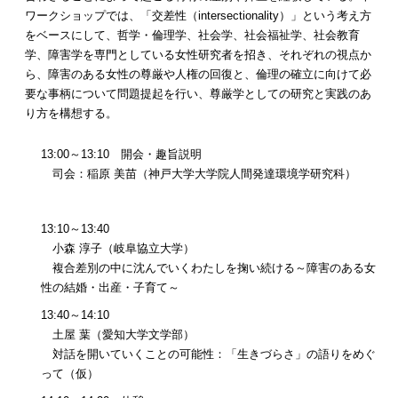
ワークショップでは、「交差性（intersectionality）」という考え方
をベースにして、哲学・倫理学、社会学、社会福祉学、社会教育
学、障害学を専門としている女性研究者を招き、それぞれの視点か
ら、障害のある女性の尊厳や人権の回復と、倫理の確立に向けて必
要な事柄について問題提起を行い、尊厳学としての研究と実践のあ
り方を構想する。
13:00～13:10 開会・趣旨説明
司会：稲原 美苗（神戸大学大学院人間発達環境学研究科）
13:10～13:40
小森 淳子（岐阜協立大学）
複合差別の中に沈んでいくわたしを掬い続ける～障害のある女
性の結婚・出産・子育て～
13:40～14:10
土屋 葉（愛知大学文学部）
対話を開いていくことの可能性：「生きづらさ」の語りをめぐ
って（仮）