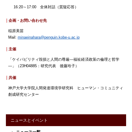
16:20～17:00 全体対話（質疑応答）
企画・お問い合わせ先
稲原美苗
Mail:
minaeinahara@penguin.kobe-u.ac.jp
主催
「ケイパビリティ毀損と人間の尊厳―福祉経済政策の倫理と哲学
―」（23H04885：研究代表 後藤玲子）
共催
神戸大学大学院人間発達環境学研究科 ヒューマン・コミュニティ
創成研究センター
ニュースとイベント
サ