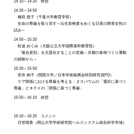
14:10～14:20 休憩
14:20～14:50
橋田 慈子（千葉大学教育学部）
生命の尊厳を取り戻す～出生前検査をめぐる日英の障害女性の
試み～
14:50～15:20
松波 めぐみ（大阪公立大学国際基幹教育院）
「複合差別」を主題化することの意義～京都の条例づくり運動
の経験から～
15:20～15:50
安井 絢子（関西大学／日本学術振興会特別研究員PD）
ケア関係における尊厳を考える：ヌスバウムの「選択に基づく
尊厳」とキテイの「関係に基づく尊厳」
15:50～16:10 休憩
16:10～16:20 コメント
日笠晴香（岡山大学学術研究院ヘルスシステム統合科学学域）