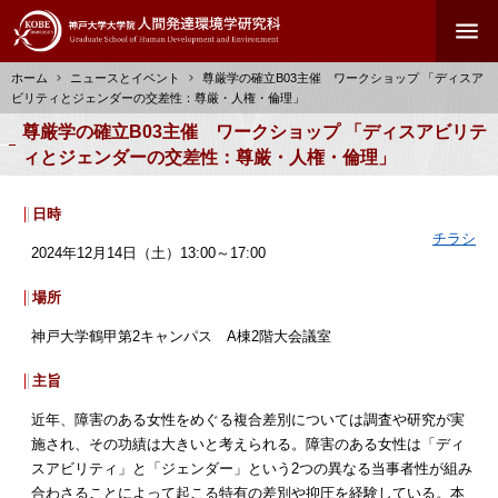
メ
menu
イ
ン
ホーム
ニュースとイベント
尊厳学の確立B03主催 ワークショップ 「ディスア
コ
ビリティとジェンダーの交差性：尊厳・人権・倫理」
ン
パ
尊厳学の確立B03主催 ワークショップ 「ディスアビリテ
テ
ン
ィとジェンダーの交差性：尊厳・人権・倫理」
ン
く
ツ
ず
に
日時
移
チラシ
2024年12月14日（土）13:00～17:00
動
場所
神戸大学鶴甲第2キャンパス A棟2階大会議室
主旨
近年、障害のある女性をめぐる複合差別については調査や研究が実
施され、その功績は大きいと考えられる。障害のある女性は「ディ
スアビリティ」と「ジェンダー」という2つの異なる当事者性が組み
合わさることによって起こる特有の差別や抑圧を経験している。本