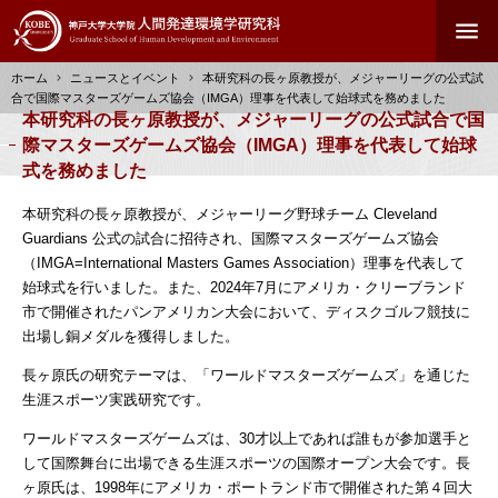
メ
menu
イ
ン
ホーム
ニュースとイベント
本研究科の長ヶ原教授が、メジャーリーグの公式試
コ
合で国際マスターズゲームズ協会（IMGA）理事を代表して始球式を務めました
ン
パ
本研究科の長ヶ原教授が、メジャーリーグの公式試合で国
テ
ン
際マスターズゲームズ協会（IMGA）理事を代表して始球
ン
く
式を務めました
ツ
ず
に
本研究科の長ヶ原教授が、メジャーリーグ野球チーム Cleveland
移
Guardians 公式の試合に招待され、国際マスターズゲームズ協会
動
（IMGA=International Masters Games Association）理事を代表して
始球式を行いました。また、2024年7月にアメリカ・クリーブランド
市で開催されたパンアメリカン大会において、ディスクゴルフ競技に
出場し銅メダルを獲得しました。
長ヶ原氏の研究テーマは、「ワールドマスターズゲームズ」を通じた
生涯スポーツ実践研究です。
ワールドマスターズゲームズは、30才以上であれば誰もが参加選手と
して国際舞台に出場できる生涯スポーツの国際オープン大会です。長
ヶ原氏は、1998年にアメリカ・ポートランド市で開催された第４回大