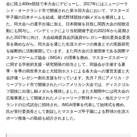
会に陸上400m競技で本大会にデビューし、2017年にはニュージーラ
ンド・オークランド市で開催された第９回大会において、マスターズ
甲子園の日本チームを結成、硬式野球競技の銅メダルを獲得しまし
た。同大会への選手出場に加え、日本開催を目指し関西大会の招致活
動にも関与し、パンデミックにより当初開催予定の2021年から延期さ
れた2027年に向け、大会組織委員会評議員やレガシー創出委員会委員
長を務めながら、同大会を通じた生涯スポーツの推進とその実践研究
を縦断的に活動展開しています。また同大会の主催団体である国際マ
スターズゲームズ協会（IMGA）の理事を務め、マスターズスポーツ
に関する学術的支援・研究開発の担当として、同協会が主催する夏
季・冬季の両世界大会と大陸別ホストによる各大会への運営支援と大
会評価・レガシー創出支援を行っています。先月７月にアメリカ・ク
リーブランド市で開催されたパンアメリカン大会では、ディスクゴル
フ競技に出場し銅メダルを獲得しました。また大期間中には同大会の
広報事業として開催されたメジャーリーグ野球チーム・地元クリーブ
ランドの公式試合に招待され、IMGA理事を代表して始球式を務め、
氏が実行委員長として創設したマスターズ甲子園による野球の生涯ス
ポーツ推進への取組も紹介されました。